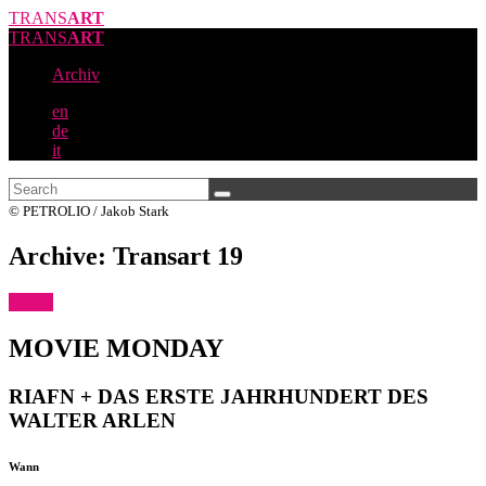
TRANS
ART
TRANS
ART
Archiv
en
de
it
© PETROLIO / Jakob Stark
Archive: Transart 19
Movie
MOVIE MONDAY
RIAFN + DAS ERSTE JAHRHUNDERT DES
WALTER ARLEN
Wann