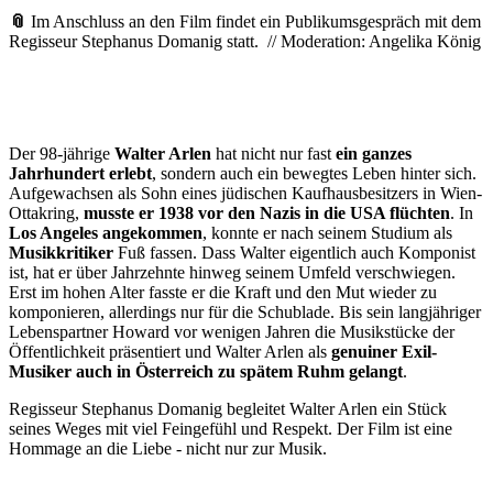
📎
Im Anschluss an den Film findet ein Publikumsgespräch mit dem
Regisseur Stephanus Domanig statt. // Moderation: Angelika König
Der 98-jährige
Walter Arlen
hat nicht nur fast
ein ganzes
Jahrhundert erlebt
, sondern auch ein bewegtes Leben hinter sich.
Aufgewachsen als Sohn eines jüdischen Kaufhausbesitzers in Wien-
Ottakring,
musste er 1938 vor den Nazis in die USA flüchten
. In
Los Angeles angekommen
, konnte er nach seinem Studium als
Musikkritiker
Fuß fassen. Dass Walter eigentlich auch Komponist
ist, hat er über Jahrzehnte hinweg seinem Umfeld verschwiegen.
Erst im hohen Alter fasste er die Kraft und den Mut wieder zu
komponieren, allerdings nur für die Schublade. Bis sein langjähriger
Lebenspartner Howard vor wenigen Jahren die Musikstücke der
Öffentlichkeit präsentiert und Walter Arlen als
genuiner Exil-
Musiker auch in Österreich zu spätem Ruhm gelangt
.
Regisseur Stephanus Domanig begleitet Walter Arlen ein Stück
seines Weges mit viel Feingefühl und Respekt. Der Film ist eine
Hommage an die Liebe - nicht nur zur Musik.