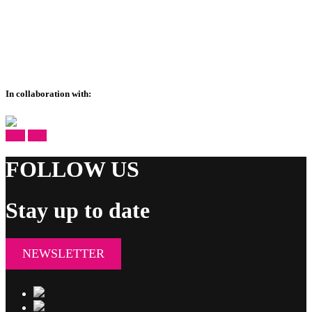
In collaboration with:
prev
next
FOLLOW US
Stay up to date
NEWSLETTER