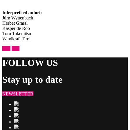
Interpreti ed autori:
Jürg Wyttenbach
Herbet Grassl
Kasper de Roo
Toru Takemitsu
Windkraft Tirol
prev
next
FOLLOW US
Stay up to date
NEWSLETTER