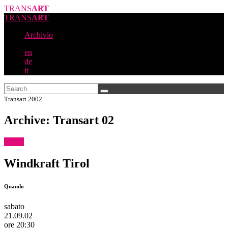
TRANS
ART
TRANS
ART
Archivio
en
de
it
Transart 2002
Archive: Transart 02
Music
Windkraft Tirol
Quando
sabato
21.09.02
ore 20:30