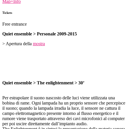
Map+Info
Tickets
Free entrance
Quiet ensemble > Personale 2009-2015
> Apertura della
mostra
Quiet ensemble > The enlightenment > 30’
Per estrapolare il suono nascosto delle luci viene utilizzata una
bobina di rame. Ogni lampada ha un proprio sensore che percepisce
il suono; quando la lampada irradia la luce, il sensore ne cattura il
campo elettromagnetico presente intorno al flusso energetico e il
rumore viene trasportato attraverso dei cavi microfonici al computer
per poi uscire direttamente dall’impianto audio.
The Enlightenment è in sintesi la presentazione della materia sonora