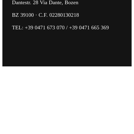
Dantestr. 28 Via Dante, Bozen
BZ 39100 · C.F. 02280130218
TEL:
+39 0471 673 070
/
+39 0471 665 369