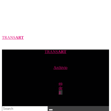
TRANS
ART
TRANS
ART
Archivio
en
de
it