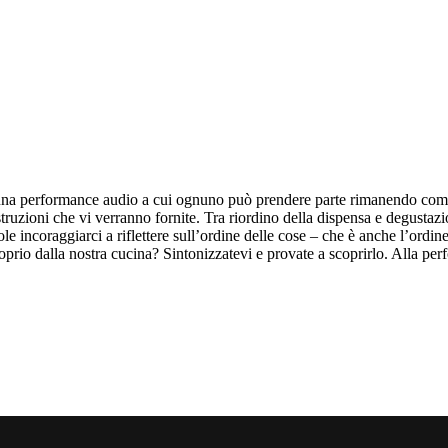
na performance audio a cui ognuno può prendere parte rimanendo comod
istruzioni che vi verranno fornite. Tra riordino della dispensa e degusta
e incoraggiarci a riflettere sull’ordine delle cose – che è anche l’ordi
oprio dalla nostra cucina? Sintonizzatevi e provate a scoprirlo. Alla perf