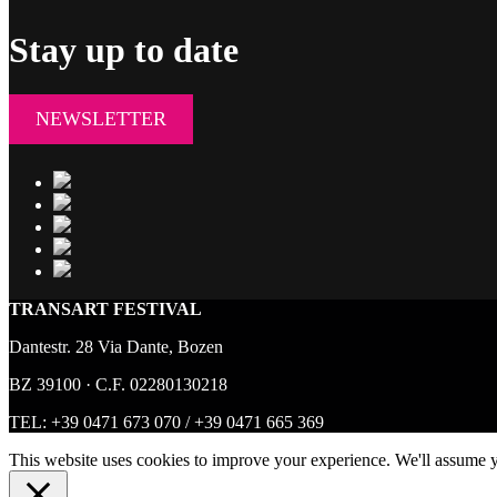
Stay up to date
NEWSLETTER
TRANSART FESTIVAL
Dantestr. 28 Via Dante, Bozen
BZ 39100 · C.F. 02280130218
TEL:
+39 0471 673 070
/
+39 0471 665 369
This website uses cookies to improve your experience. We'll assume y