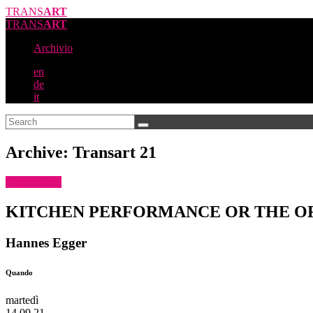
TRANS
ART
TRANS
ART
Archivio
en
de
it
Archive: Transart 21
Performance
KITCHEN PERFORMANCE OR THE OR
Hannes Egger
Quando
martedì
14.09.21