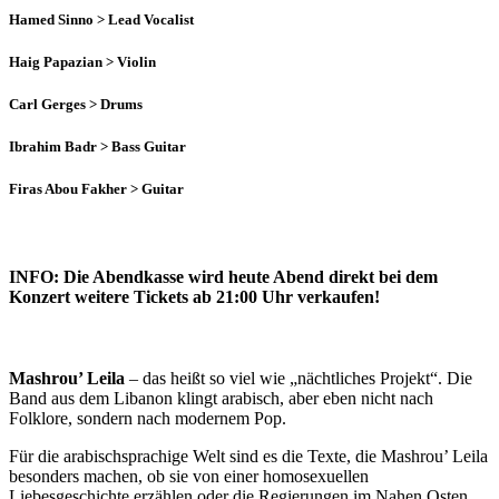
Hamed Sinno
> Lead Vocalist
Haig Papazian
> Violin
Carl Gerges
> Drums
Ibrahim Badr
> Bass Guitar
Firas Abou Fakher
> Guitar
INFO:
Die Abendkasse wird heute Abend direkt bei dem
Konzert weitere Tickets ab 21:00 Uhr verkaufen!
Mashrou’ Leila
– das heißt so viel wie „nächtliches Projekt“. Die
Band aus dem Libanon klingt arabisch, aber eben nicht nach
Folklore, sondern nach modernem Pop.
Für die arabischsprachige Welt sind es die Texte, die Mashrou’ Leila
besonders machen, ob sie von einer homosexuellen
Liebesgeschichte erzählen oder die Regierungen im Nahen Osten