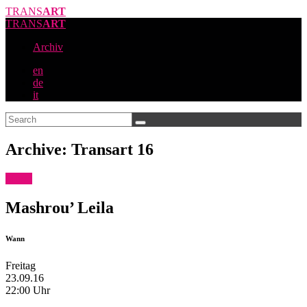
TRANS
ART
TRANS
ART
Archiv
en
de
it
Archive: Transart 16
Music
Mashrou’ Leila
Wann
Freitag
23.09.16
22:00 Uhr