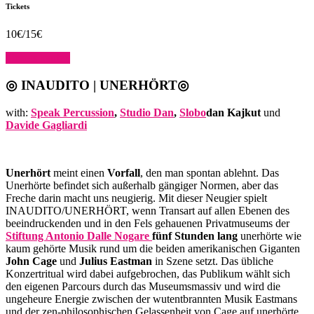
Tickets
10€/15€
Tickets kaufen
◎ INAUDITO | UNERHÖRT
◎
with:
Speak Percussion
,
Studio Dan
,
Slobo
dan Kajku
t
und
Davide Gagliardi
Unerhört
meint einen
Vorfall
, den man spontan ablehnt. Das
Unerhörte befindet sich außerhalb gängiger Normen, aber das
Freche darin macht uns neugierig. Mit dieser Neugier spielt
INAUDITO/UNERHÖRT, wenn Transart auf allen Ebenen des
beeindruckenden und in den Fels gehauenen Privatmuseums der
Stiftung Antonio Dalle Nogare
fünf Stunden lang
unerhörte wie
kaum gehörte Musik rund um die beiden amerikanischen Giganten
John Cage
und
Julius Eastman
in Szene setzt. Das übliche
Konzertritual wird dabei aufgebrochen, das Publikum wählt sich
den eigenen Parcours durch das Museumsmassiv und wird die
ungeheure Energie zwischen der wutentbrannten Musik Eastmans
und der zen-philosophischen Gelassenheit von Cage auf unerhörte